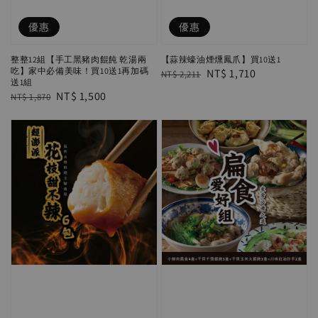
優惠
優惠
整整12組【手工黑豬肉餛飩 乾湯兩
【蒜辣蠔油煙燻鳳爪】買10送1
吃】家中必備美味！買10送1再加碼
Regular
Sale
NT$ 1,710
NT$ 2,211
送1組
price
price
Regular
Sale
NT$ 1,500
NT$ 1,870
price
price