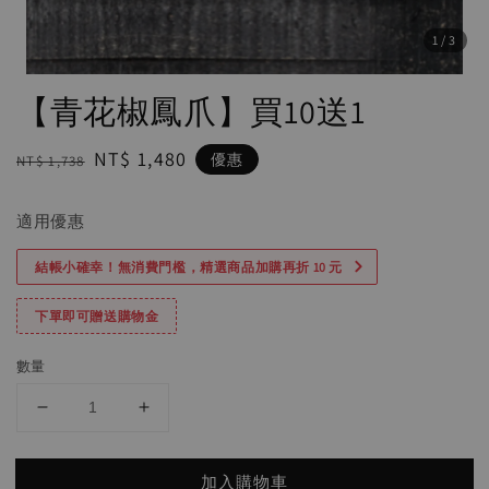
1
/3
【青花椒鳳爪】買10送1
Regular
Sale
NT$ 1,480
優惠
NT$ 1,738
price
price
適用優惠
結帳小確幸！無消費門檻，精選商品加購再折 10 元
下單即可贈送購物金
數量
加入購物車