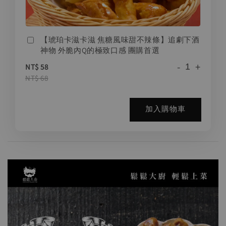
【琥珀卡滋卡滋 焦糖風味甜不辣條】追劇下酒
神物 外脆內Q的極致口感 團購首選
-
+
NT$ 58
NT$ 68
加入購物車