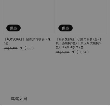
優惠
優惠
【氣炸火烤組】 超澎派花枝甜不辣
【扁食愛好組】小鮮肉扁食4盒+干
6包
貝千張餛飩3盒+干貝玉米大餛飩3
盒+川味紅油抄手2盒
Regular
Sale
NT$ 888
NT$ 1,128
Regular
Sale
NT$ 1,540
NT$ 1,852
price
price
price
price
鬆鬆大廚
聯繫我們