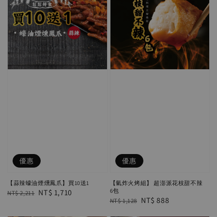
優惠
優惠
【蒜辣蠔油煙燻鳳爪】買10送1
【氣炸火烤組】 超澎派花枝甜不辣
6包
Regular
Sale
NT$ 1,710
NT$ 2,211
Regular
Sale
NT$ 888
NT$ 1,128
price
price
price
price