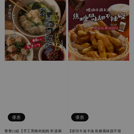
優惠
優惠
整整12組【手工黑豬肉餛飩 乾湯兩
【琥珀卡滋卡滋 焦糖風味甜不辣