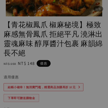
1
/5
【青花椒鳳爪 椒麻秘境】極致
麻感無骨鳳爪 拒絕平凡 澆淋出
靈魂麻味 醇厚醬汁包裹 麻韻綿
長不絕
Regular
Sale
NT$ 148
優惠
NT$ 158
price
price
適用優惠
結帳小確幸！無消費門檻，精選商品加購再折 10 元
下單即可贈送購物金