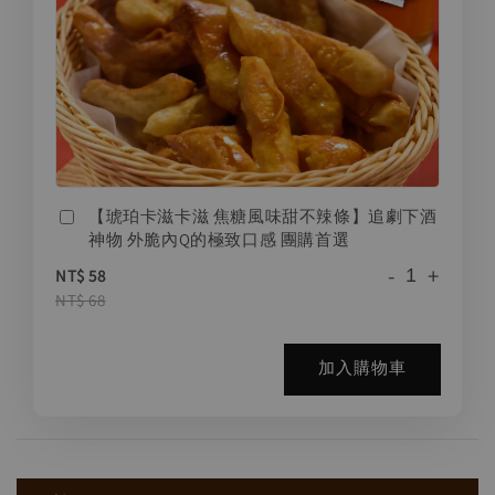
【琥珀卡滋卡滋 焦糖風味甜不辣條】追劇下酒
神物 外脆內Q的極致口感 團購首選
-
+
NT$ 58
NT$ 68
加入購物車