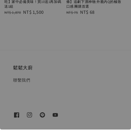
吃】家中必備美味！買10送1再加碼
條】追劇下酒神物 外脆內Q的極致
送1組
口感 團購首選
Regular
Sale
NT$ 1,500
Regular
Sale
NT$ 68
NT$ 1,870
NT$ 75
price
price
price
price
鬆鬆大廚
聯繫我們