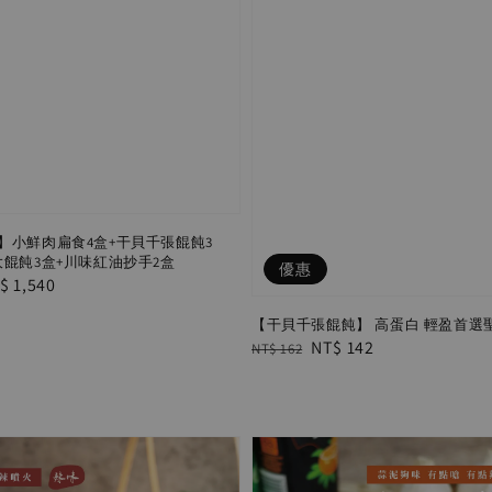
】小鮮肉扁食4盒+干貝千張餛飩3
大餛飩3盒+川味紅油抄手2盒
優惠
le
$ 1,540
ice
【干貝千張餛飩】 高蛋白 輕盈首選
Regular
Sale
NT$ 142
NT$ 162
price
price