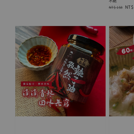
不絕
Regular
Sal
NT$
NT$ 158
price
pric