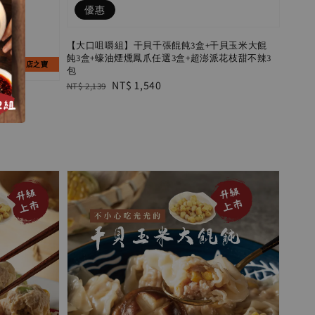
優惠
【大口咀嚼組】干貝千張餛飩3盒+干貝玉米大餛
飩3盒+蠔油煙燻鳳爪任選3盒+超澎派花枝甜不辣3
鎮店之寶
包
Regular
Sale
NT$ 1,540
NT$ 2,139
盒裝)
price
price