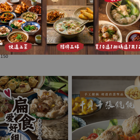
.
優惠
手工美食
飩】 乾的湯的 二吃上市60顆/組
【小鮮肉扁食】 手工餛飩 特色小吃(
Regular
Sale
NT$ 104
NT$ 124
e
 150
price
price
e