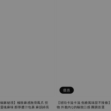
優惠
 椒麻秘境】極致麻感無骨鳳爪 拒
【琥珀卡滋卡滋 焦糖風味甜不辣條
出靈魂麻味 醇厚醬汁包裹 麻韻綿長
物 外脆內Q的極致口感 團購首選