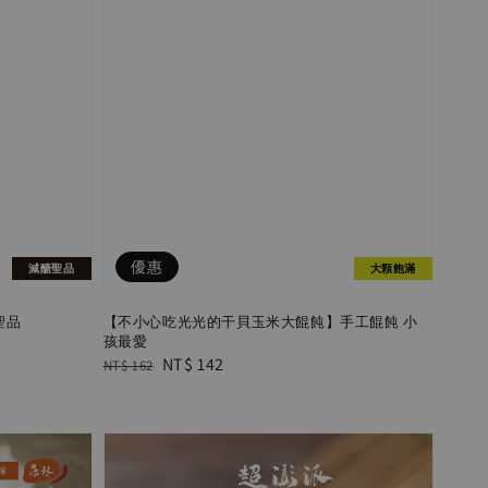
優惠
減醣聖品
大顆飽滿
聖品
【不小心吃光光的干貝玉米大餛飩】手工餛飩 小
孩最愛
Regular
Sale
NT$ 142
NT$ 162
price
price