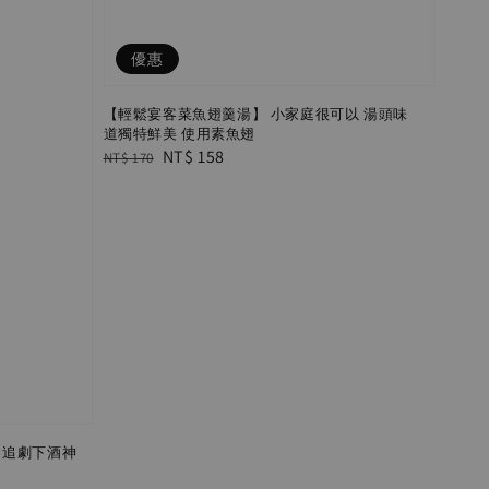
優惠
【輕鬆宴客菜魚翅羹湯】 小家庭很可以 湯頭味
道獨特鮮美 使用素魚翅
Regular
Sale
NT$ 158
NT$ 170
price
price
】追劇下酒神