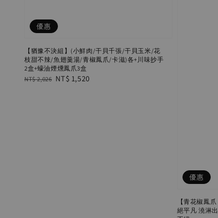
優惠
【猶豫不決組】(小鮮肉/干貝千張/干貝玉米/花
枝甜不辣/魚翅羹湯/青椒鳳爪/卡滋)各+川味抄手
2盒+蠔油煙燻鳳爪3盒
Regular
Sale
NT$ 1,520
NT$ 2,026
price
price
優惠
【青花椒鳳爪
絕平凡 澆淋