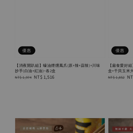
優惠
優惠
【消夜開趴組】蠔油煙燻鳳爪(原+辣+蒜辣)+川味
【扁食愛好組
抄手(白油+紅油)~各2盒
盒+干貝玉米
Regular
Sale
NT$ 1,516
Regular
Sa
NT
NT$ 1,974
NT$ 1,852
price
price
price
pr