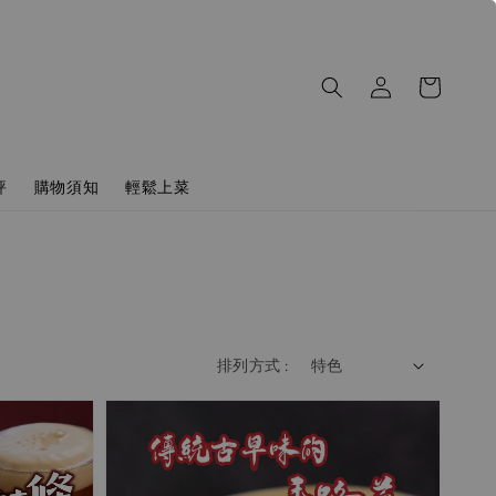
評
購物須知
輕鬆上菜
排列方式 :