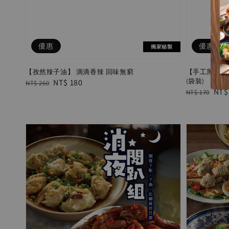
優惠
優惠
獨家秘製
【孜然辣子油】 滴滴香辣 回味無窮
【手工黑豬肉餛
(袋裝)
Regular
Sale
NT$ 180
NT$ 260
Regular
Sal
NT$
NT$ 170
price
price
price
pric