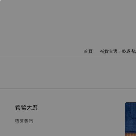
首頁
補貨首選：吃過都
鬆鬆大廚
聯繫我們