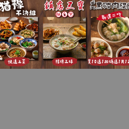
.
.
Copyright © 2026 chowchowchef. E-commerce Powered by
EasyStore
網站條款
|
退換貨說明