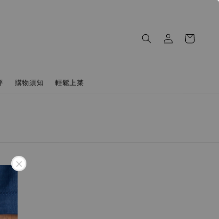
評
購物須知
輕鬆上菜